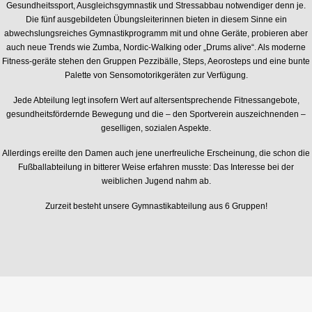
Gesundheitssport, Ausgleichsgymnastik und Stressabbau notwendiger denn je.
Die fünf ausgebildeten Übungsleiterinnen bieten in diesem Sinne ein
abwechslungsreiches Gymnastikprogramm mit und ohne Geräte, probieren aber
auch neue Trends wie Zumba, Nordic-Walking oder „Drums alive“. Als moderne
Fitness-geräte stehen den Gruppen Pezzibälle, Steps, Aeorosteps und eine bunte
Palette von Sensomotorikgeräten zur Verfügung.
Jede Abteilung legt insofern Wert auf altersentsprechende Fitnessangebote,
gesundheitsfördernde Bewegung und die – den Sportverein auszeichnenden –
geselligen, sozialen Aspekte.
Allerdings ereilte den Damen auch jene unerfreuliche Erscheinung, die schon die
Fußballabteilung in bitterer Weise erfahren musste: Das Interesse bei der
weiblichen Jugend nahm ab.
Zurzeit besteht unsere Gymnastikabteilung aus 6 Gruppen!